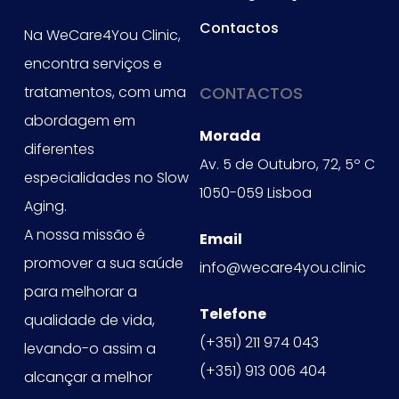
Contactos
Na WeCare4You Clinic,
encontra serviços e
tratamentos, com uma
CONTACTOS
abordagem em
Morada
diferentes
Av. 5 de Outubro, 72, 5º C
especialidades no Slow
1050-059 Lisboa
Aging.
A nossa missão é
Email
promover a sua saúde
info@wecare4you.clinic
para melhorar a
Telefone
qualidade de vida,
(+351) 211 974 043
levando-o assim a
(+351) 913 006 404
alcançar a melhor