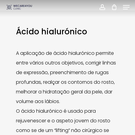
Men
Skip
account
Close
to
Menu
main
Ácido hialurónico
content
A aplicação de ácido hialurónico permite
entre vários outros objetivos, corrigir linhas
de expressão, preenchimento de rugas
profundas, realçar os contornos do rosto,
melhorar a hidratação geral da pele, dar
volume aos lábios.
O ácido hialurónico é usado para
rejuvenescer e o aspeto jovem do rosto
como se de um “lifting” não cirúrgico se