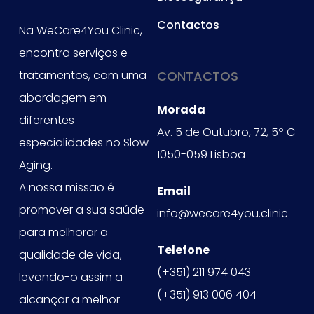
Contactos
Na WeCare4You Clinic,
encontra serviços e
tratamentos, com uma
CONTACTOS
abordagem em
Morada
diferentes
Av. 5 de Outubro, 72, 5º C
especialidades no Slow
1050-059 Lisboa
Aging.
A nossa missão é
Email
promover a sua saúde
info@wecare4you.clinic
para melhorar a
Telefone
qualidade de vida,
(+351) 211 974 043
levando-o assim a
(+351) 913 006 404
alcançar a melhor