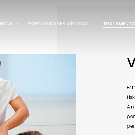
ÍNICA
ESPECIALIDADES MÉDICAS
TRATAMENT
V
Est
fís
A m
pen
per