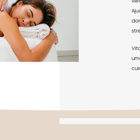
ver
Aju
dor
str
Vit
uma
cui