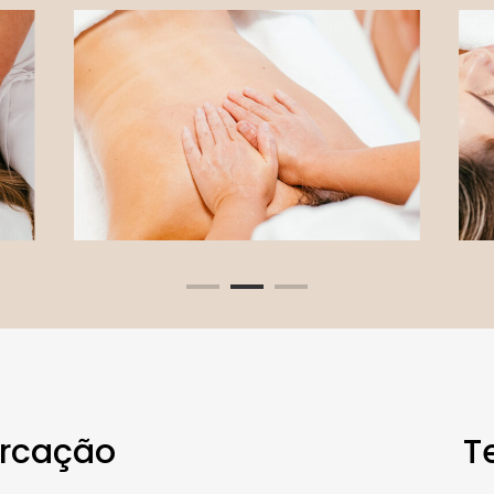
arcação
T