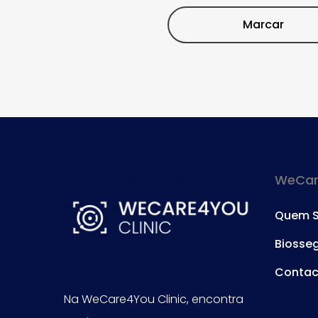
Marcar
WeCare
Quem 
Biosse
Contac
Na WeCare4You Clinic, encontra