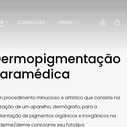
accoun
OS
CONSULTAS
MEDIA
Dermopigmentação
Paramédica
m procedimento minucioso e artístico que consiste na
lização de um aparelho, dermógrafo, para a
lantação de pigmentos orgânicos e inorgânicos na
derme/derme consoante seu fototipo.