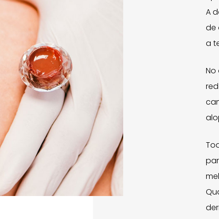
A d
de 
a t
No
red
cam
alo
To
par
mel
Qua
der