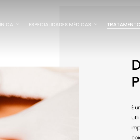
ÍNICA
ESPECIALIDADES MÉDICAS
TRATAMENT
É u
uti
imp
epi