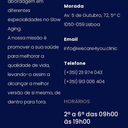
abordagem em
Morada
diferentes
Av. 5 de Outubro, 72, 5º C
especialidades no Slow
1050-059 Lisboa
Aging.
A nossa missão é
Email
promover a sua saúde
info@wecare4you.clinic
para melhorar a
Telefone
qualidade de vida,
(+351) 211 974 043
levando-o assim a
(+351) 913 006 404
alcançar a melhor
versão de si mesmo, de
HORÁRIOS
dentro para fora.
2ª a 6ª das 09h00
às 19h00