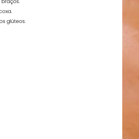
 braços.
coxa.
os glúteos.