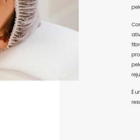
pel
Com
ati
fib
pro
pel
rej
É u
res