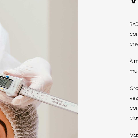
RAD
com
env
À 
mud
Gra
vez
com
ela
Mas