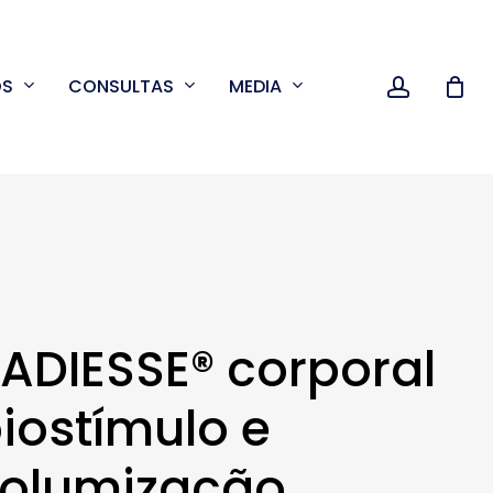
accoun
OS
CONSULTAS
MEDIA
ADIESSE® corporal
iostímulo e
olumização