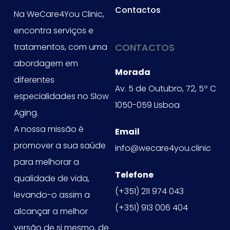
Contactos
Na WeCare4You Clinic,
encontra serviços e
tratamentos, com uma
CONTACTOS
abordagem em
Morada
diferentes
Av. 5 de Outubro, 72, 5º C
especialidades no Slow
1050-059 Lisboa
Aging.
A nossa missão é
Email
promover a sua saúde
info@wecare4you.clinic
para melhorar a
Telefone
qualidade de vida,
(+351) 211 974 043
levando-o assim a
(+351) 913 006 404
alcançar a melhor
versão de si mesmo, de