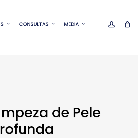
accoun
OS
CONSULTAS
MEDIA
impeza de Pele
rofunda