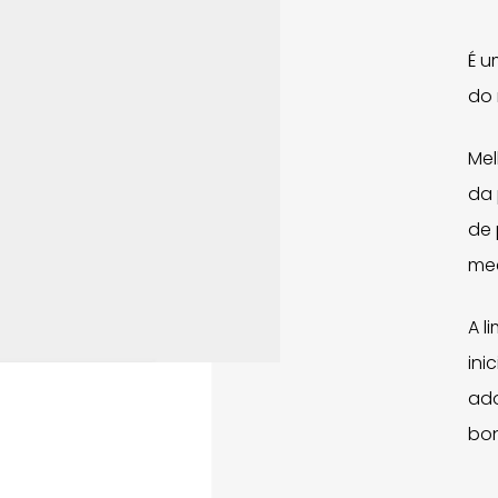
É u
do 
Mel
da 
de 
me
A l
ini
ado
bon