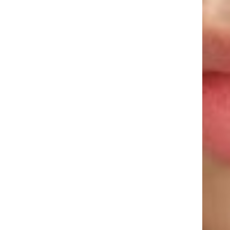
4You Clinic
CONTACTOS
Somos
Morada