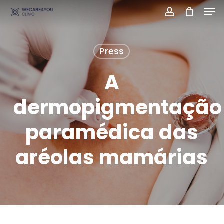
Men
Skip
account
Close
to
Menu
main
Press
content
A
dermopigmentação
paramédica das
aréolas mamárias