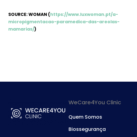
SOURCE: WOMAN (
https://www.luxwoman.pt/a-
micropigmentacao-paramedica-das-areolas-
mamarias/
)
WeCare4You Clinic
Quem Somos
Biossegurança