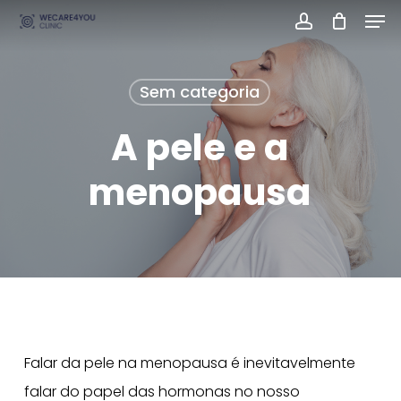
Men
Skip
account
Close
to
Menu
main
Sem categoria
content
A pele e a
menopausa
Falar da pele na menopausa é inevitavelmente
falar do papel das hormonas no nosso