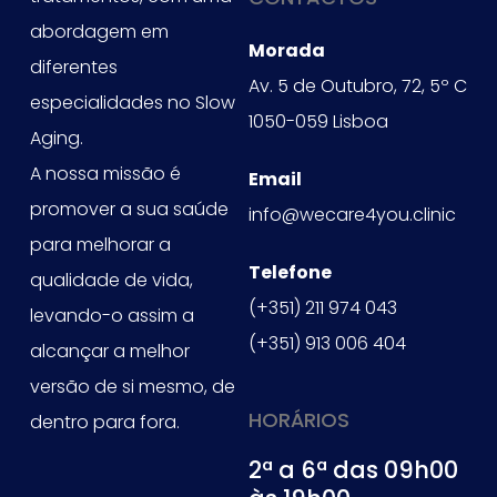
abordagem em
Morada
diferentes
Av. 5 de Outubro, 72, 5º C
especialidades no Slow
1050-059 Lisboa
Aging.
A nossa missão é
Email
promover a sua saúde
info@wecare4you.clinic
para melhorar a
Telefone
qualidade de vida,
(+351) 211 974 043
levando-o assim a
(+351) 913 006 404
alcançar a melhor
versão de si mesmo, de
HORÁRIOS
dentro para fora.
2ª a 6ª das 09h00