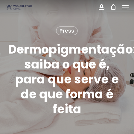
Men
Skip
account
Close
to
Menu
main
Press
content
Dermopigmentação
saiba o que é,
para que serve e
de que forma é
feita