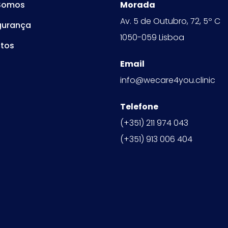
Somos
Morada
Av. 5 de Outubro, 72, 5º C
gurança
1050-059 Lisboa
tos
Email
info@wecare4you.clinic
Telefone
(+351) 211 974 043
(+351) 913 006 404