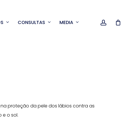
accoun
OS
CONSULTAS
MEDIA
 na proteção da pele dos lábios contra as
 e o sol.