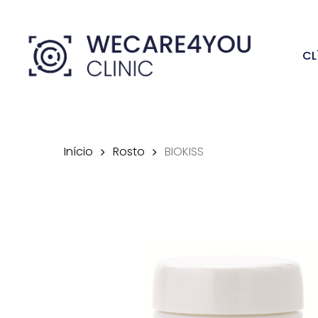
Skip
to
CL
main
content
Início
Rosto
BIOKISS