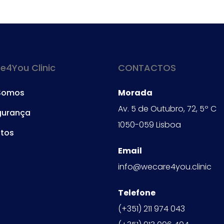
4You Clinic
CONTACTOS
Somos
Morada
Av. 5 de Outubro, 72, 5º C
gurança
1050-059 Lisboa
tos
Email
info@wecare4you.clinic
Telefone
(+351) 211 974 043