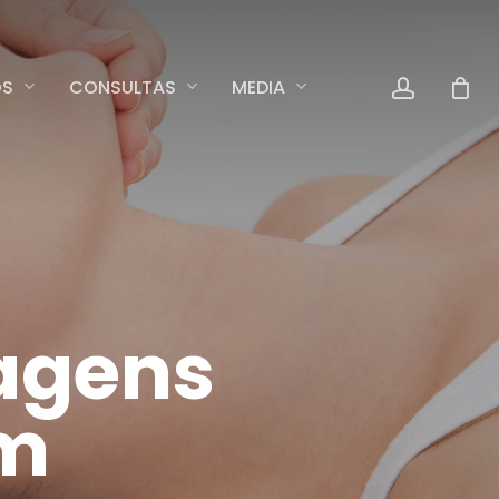
accoun
OS
CONSULTAS
MEDIA
agens
em