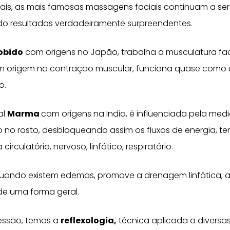
tais, as mais famosas massagens faciais continuam a se
do resultados verdadeiramente surpreendentes.
obido
com origens no Japão, trabalha a musculatura facia
m origem na contração muscular, funciona quase como u
o.
al
Marma
com origens na India, é influenciada pela me
no rosto, desbloqueando assim os fluxos de energia, tend
rculatório, nervoso, linfático, respiratório.
quando existem edemas, promove a drenagem linfática, a
de uma forma geral.
essão, temos a
reflexologia,
técnica aplicada a diversa