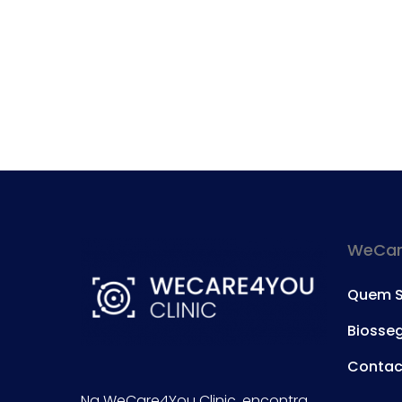
WeCare
Quem 
Biosse
Contac
Na WeCare4You Clinic, encontra