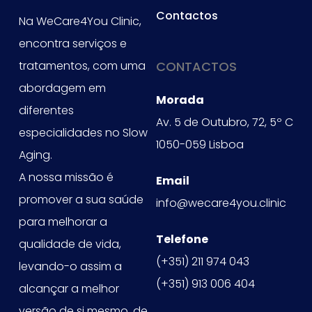
Contactos
Na WeCare4You Clinic,
encontra serviços e
tratamentos, com uma
CONTACTOS
abordagem em
Morada
diferentes
Av. 5 de Outubro, 72, 5º C
especialidades no Slow
1050-059 Lisboa
Aging.
A nossa missão é
Email
promover a sua saúde
info@wecare4you.clinic
para melhorar a
Telefone
qualidade de vida,
(+351) 211 974 043
levando-o assim a
(+351) 913 006 404
alcançar a melhor
versão de si mesmo, de