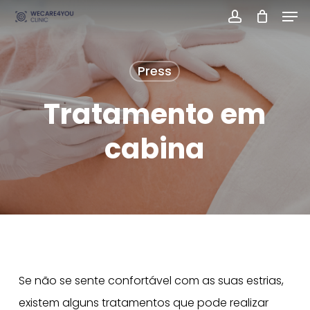
Men
Skip
account
Close
to
Menu
main
Press
content
Tratamento em
cabina
Se não se sente confortável com as suas estrias,
existem alguns tratamentos que pode realizar